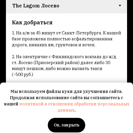
Как добраться
1. На а/м за 45 минут от Санкт-Петербурга. К нашей
базе проложена полностью асфальтированная
дорога, никаких ям, грунтовок и кочек.
2. На электричке с Финляндского вокзала до ж/д
ст. Лосево (Приозерский район) далее либо 30
минут пешком, либо можно вызвать такси
(~500 руб.)
3. На автобусе №960 от ст. метро Парнас, примерно
Мы используем файлы куки для улучшения сайта.
1 час 30 мин. до остановки Лосево, далее пешком
Продолжая использование сайта вы соглашаетесь с
2,5 км (примерно 30 мин.)
нашей
политикой в отношении обработки персональных
данных
.
Координаты:
60.673856, 29.963414
Мы на связи:
+79119777027
Ок, закрыть
Главная
Бронировать
Контакты